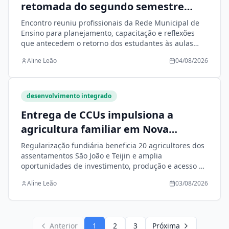
retomada do segundo semestre
letivo em Nova Andradina
Encontro reuniu profissionais da Rede Municipal de
Ensino para planejamento, capacitação e reflexões
que antecedem o retorno dos estudantes às aulas
nesta quarta-feira (5)
Aline Leão
04/08/2026
desenvolvimento integrado
Entrega de CCUs impulsiona a
agricultura familiar em Nova
Andradina
Regularização fundiária beneficia 20 agricultores dos
assentamentos São João e Teijin e amplia
oportunidades de investimento, produção e acesso às
políticas públicas
Aline Leão
03/08/2026
Anterior
1
2
3
Próxima