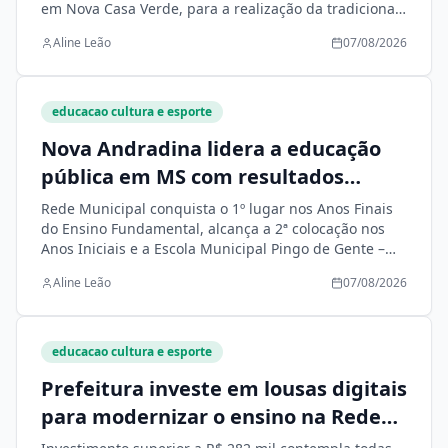
em Nova Casa Verde, para a realização da tradicional
Carneirada da Paróquia São Pedro e São Paulo
Aline Leão
07/08/2026
educacao cultura e esporte
Nova Andradina lidera a educação
pública em MS com resultados
históricos no IDEB 2025
Rede Municipal conquista o 1º lugar nos Anos Finais
do Ensino Fundamental, alcança a 2ª colocação nos
Anos Iniciais e a Escola Municipal Pingo de Gente –
Polo registra a maior nota entre as escolas municipais
Aline Leão
07/08/2026
do Estado
educacao cultura e esporte
Prefeitura investe em lousas digitais
para modernizar o ensino na Rede
Municipal