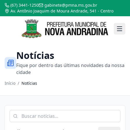
(67) 3441-1250
gabinete@pmna.ms.gov.br
Av. Antônio Joaquim de Moura Andrade, 541 - Centro
Notícias
Fique por dentro das últimas novidades da nossa
cidade
Início
/
Notícias