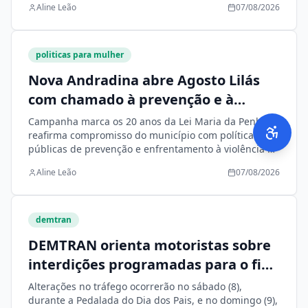
Aline Leão
07/08/2026
politicas para mulher
Nova Andradina abre Agosto Lilás
com chamado à prevenção e à
proteção das mulheres
Campanha marca os 20 anos da Lei Maria da Penha e
reafirma compromisso do município com políticas
públicas de prevenção e enfrentamento à violência de
gênero
Aline Leão
07/08/2026
demtran
DEMTRAN orienta motoristas sobre
interdições programadas para o fim
de semana
Alterações no tráfego ocorrerão no sábado (8),
durante a Pedalada do Dia dos Pais, e no domingo (9),