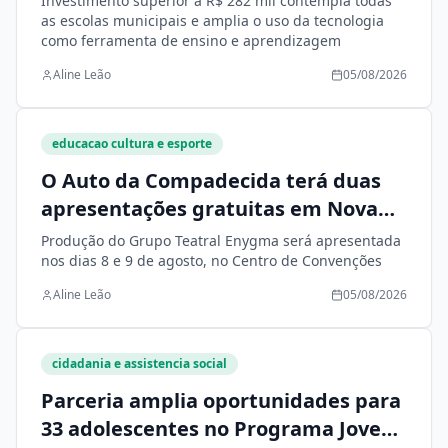
Investimento superior a R$ 282 mil contempla todas
as escolas municipais e amplia o uso da tecnologia
como ferramenta de ensino e aprendizagem
Aline Leão
05/08/2026
educacao cultura e esporte
O Auto da Compadecida terá duas
apresentações gratuitas em Nova
Andradina
Produção do Grupo Teatral Enygma será apresentada
nos dias 8 e 9 de agosto, no Centro de Convenções
Aline Leão
05/08/2026
cidadania e assistencia social
Parceria amplia oportunidades para
33 adolescentes no Programa Jovem