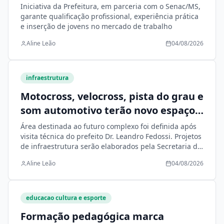
Aprendiz
Iniciativa da Prefeitura, em parceria com o Senac/MS,
garante qualificação profissional, experiência prática
e inserção de jovens no mercado de trabalho
Aline Leão
04/08/2026
infraestrutura
Motocross, velocross, pista do grau e
som automotivo terão novo espaço
planejado pela Prefeitura em Nova
Área destinada ao futuro complexo foi definida após
Andradina
visita técnica do prefeito Dr. Leandro Fedossi. Projetos
de infraestrutura serão elaborados pela Secretaria de
Infraestrutura
Aline Leão
04/08/2026
educacao cultura e esporte
Formação pedagógica marca